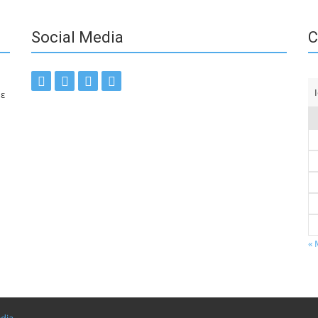
Social Media
C
με
« 