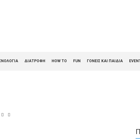
ΧΝΟΛΟΓΙΑ
ΔΙΑΤΡΟΦΗ
HOW TO
FUN
ΓΟΝΕΊΣ ΚΑΙ ΠΑΙΔΙΆ
EVEN
Π