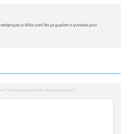
σκέφτομαι γι'άλλο γιατί θα με χωρίσει η γυναίκα μου!
ται.
Τα υποχρεωτικά πεδία σημειώνονται με
*