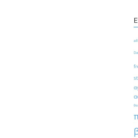
Ε
al
Da
fr
s
α
α
θε