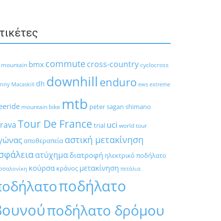
τικέτες
commute
cross-country
bmx
l mountain
cyclocross
downhill
enduro
dh
nny Macaskill
ews
extreme
mtb
eeride
peter sagan
shimano
mountain bike
Tour De France
trava
uci
trial
world tour
αστική μετακίνηση
γώνας
αποθεραπεία
σφάλεια
ατύχημα
διατροφή
ηλεκτρικό ποδήλατο
κούρσα
μετακίνηση
κράνος
σσαλονίκη
πετάλια
ποδήλατο
ποδήλατο
βουνού
ποδήλατο δρόμου