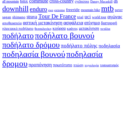
commute
cross-country
bmx
dh
all mountain
cyclocross
Danny Macaskill
mtb
downhill
enduro
freeride
peter
ews
extreme
mountain bike
Tour De France
strava
uci
αγώνας
shimano
trial
sagan
world tour
αστική μετακίνηση
ασφάλεια
ατύχημα
διατροφή
αποθεραπεία
κούρσα
μετακίνηση
ηλεκτρικό ποδήλατο
κράνος
θεσσαλονίκη
πετάλια
ποδήλατο βουνού
ποδήλατο
ποδήλατο δρόμου
ποδήλατο πόλης
ποδηλασία
ποδηλασία βουνού
ποδηλασία
δρομου
προπόνηση
πρωτότυπο
πτώση
τραυματισμός
τεχνολογία