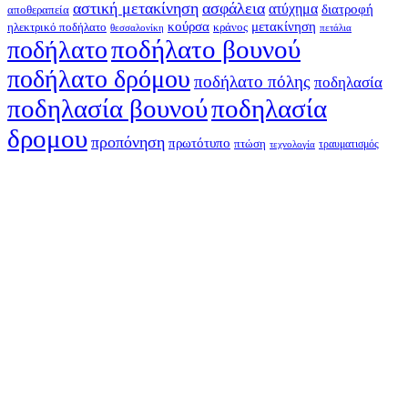
αστική μετακίνηση
ασφάλεια
ατύχημα
διατροφή
αποθεραπεία
κούρσα
μετακίνηση
ηλεκτρικό ποδήλατο
κράνος
θεσσαλονίκη
πετάλια
ποδήλατο βουνού
ποδήλατο
ποδήλατο δρόμου
ποδήλατο πόλης
ποδηλασία
ποδηλασία βουνού
ποδηλασία
δρομου
προπόνηση
πρωτότυπο
πτώση
τραυματισμός
τεχνολογία