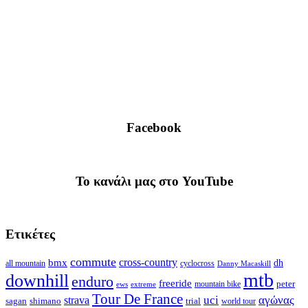
Facebook
To κανάλι μας στο YouTube
Ετικέτες
commute
cross-country
bmx
dh
all mountain
cyclocross
Danny Macaskill
mtb
downhill
enduro
freeride
peter
ews
extreme
mountain bike
Tour De France
strava
uci
αγώνας
shimano
trial
sagan
world tour