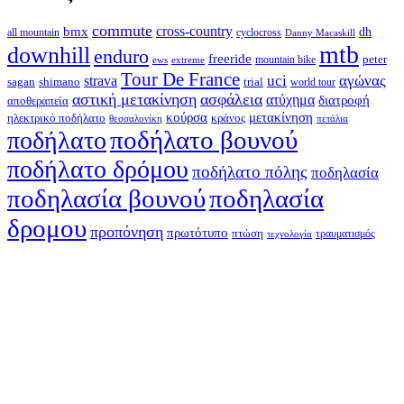
commute
cross-country
bmx
dh
all mountain
cyclocross
Danny Macaskill
mtb
downhill
enduro
freeride
peter
ews
extreme
mountain bike
Tour De France
strava
uci
αγώνας
shimano
trial
sagan
world tour
αστική μετακίνηση
ασφάλεια
ατύχημα
διατροφή
αποθεραπεία
κούρσα
μετακίνηση
ηλεκτρικό ποδήλατο
κράνος
θεσσαλονίκη
πετάλια
ποδήλατο βουνού
ποδήλατο
ποδήλατο δρόμου
ποδήλατο πόλης
ποδηλασία
ποδηλασία βουνού
ποδηλασία
δρομου
προπόνηση
πρωτότυπο
πτώση
τραυματισμός
τεχνολογία