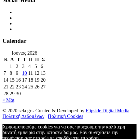
Social Media
Calendar
Ιούνιος 2026
Κ
Δ
Τ
Τ
Π
Π
Σ
1
2
3
4
5
6
7
8
9
10
11
12
13
14
15
16
17
18
19
20
21
22
23
24
25
26
27
28
29
30
« Μάι
© 2020 sela.gr - Created & Developed by
Flipside Digital Media
Πολιτική Δεδομένων
|
Πολιτική Cookies
Χρησιμοποιούμε cookies για να σας παρέχουμε την καλύτερη
δυνατή εμπειρία στην ιστοσελίδα μας. Εάν συνεχίσετε την
περιήγηση σας στο sela.gr, αποδέχεστε τη χρήση