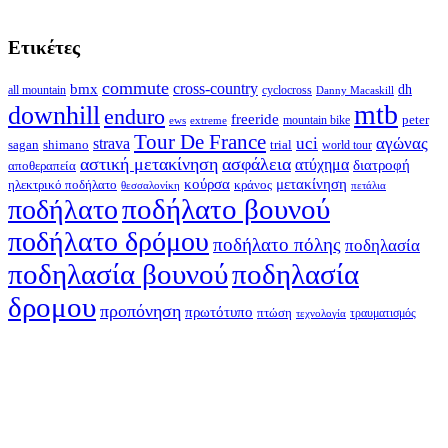
Ετικέτες
commute
cross-country
bmx
dh
all mountain
cyclocross
Danny Macaskill
mtb
downhill
enduro
freeride
peter
ews
extreme
mountain bike
Tour De France
strava
uci
αγώνας
shimano
trial
sagan
world tour
αστική μετακίνηση
ασφάλεια
ατύχημα
διατροφή
αποθεραπεία
κούρσα
μετακίνηση
ηλεκτρικό ποδήλατο
κράνος
θεσσαλονίκη
πετάλια
ποδήλατο βουνού
ποδήλατο
ποδήλατο δρόμου
ποδήλατο πόλης
ποδηλασία
ποδηλασία βουνού
ποδηλασία
δρομου
προπόνηση
πρωτότυπο
πτώση
τραυματισμός
τεχνολογία