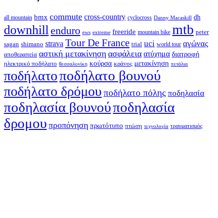
commute
cross-country
bmx
dh
all mountain
cyclocross
Danny Macaskill
mtb
downhill
enduro
freeride
peter
ews
extreme
mountain bike
Tour De France
strava
uci
αγώνας
shimano
trial
sagan
world tour
αστική μετακίνηση
ασφάλεια
ατύχημα
διατροφή
αποθεραπεία
κούρσα
μετακίνηση
ηλεκτρικό ποδήλατο
κράνος
θεσσαλονίκη
πετάλια
ποδήλατο βουνού
ποδήλατο
ποδήλατο δρόμου
ποδήλατο πόλης
ποδηλασία
ποδηλασία βουνού
ποδηλασία
δρομου
προπόνηση
πρωτότυπο
πτώση
τραυματισμός
τεχνολογία