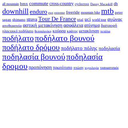
commute
cross-country
bmx
dh
all mountain
cyclocross
Danny Macaskill
mtb
downhill
enduro
freeride
peter
ews
extreme
mountain bike
Tour De France
strava
uci
αγώνας
shimano
trial
sagan
world tour
αστική μετακίνηση
ασφάλεια
ατύχημα
διατροφή
αποθεραπεία
κούρσα
μετακίνηση
ηλεκτρικό ποδήλατο
κράνος
θεσσαλονίκη
πετάλια
ποδήλατο βουνού
ποδήλατο
ποδήλατο δρόμου
ποδήλατο πόλης
ποδηλασία
ποδηλασία βουνού
ποδηλασία
δρομου
προπόνηση
πρωτότυπο
πτώση
τραυματισμός
τεχνολογία