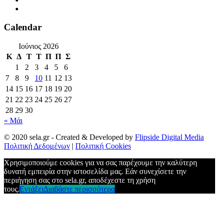
Calendar
Ιούνιος 2026
Κ
Δ
Τ
Τ
Π
Π
Σ
1
2
3
4
5
6
7
8
9
10
11
12
13
14
15
16
17
18
19
20
21
22
23
24
25
26
27
28
29
30
« Μάι
© 2020 sela.gr - Created & Developed by
Flipside Digital Media
Πολιτική Δεδομένων
|
Πολιτική Cookies
Χρησιμοποιούμε cookies για να σας παρέχουμε την καλύτερη
δυνατή εμπειρία στην ιστοσελίδα μας. Εάν συνεχίσετε την
περιήγηση σας στο sela.gr, αποδέχεστε τη χρήση
τους.
Εντάξει
Διαβάστε περισσότερα