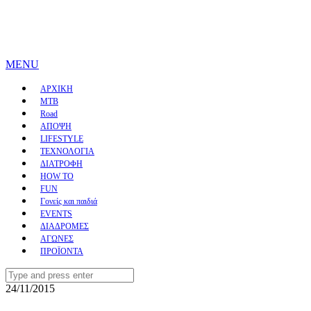
MENU
ΑΡΧΙΚΗ
MTB
Road
ΑΠΟΨΗ
LIFESTYLE
ΤΕΧΝΟΛΟΓΙΑ
ΔΙΑΤΡΟΦΗ
HOW TO
FUN
Γονείς και παιδιά
EVENTS
ΔΙΑΔΡΟΜΕΣ
ΑΓΩΝΕΣ
ΠΡΟΪΟΝΤΑ
Search
for:
24/11/2015