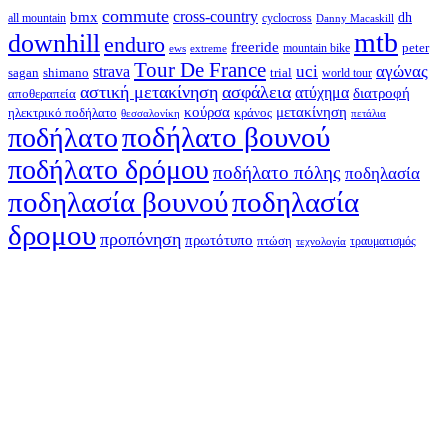
commute
cross-country
bmx
dh
all mountain
cyclocross
Danny Macaskill
mtb
downhill
enduro
freeride
peter
ews
extreme
mountain bike
Tour De France
strava
uci
αγώνας
shimano
trial
sagan
world tour
αστική μετακίνηση
ασφάλεια
ατύχημα
διατροφή
αποθεραπεία
κούρσα
μετακίνηση
ηλεκτρικό ποδήλατο
κράνος
θεσσαλονίκη
πετάλια
ποδήλατο βουνού
ποδήλατο
ποδήλατο δρόμου
ποδήλατο πόλης
ποδηλασία
ποδηλασία βουνού
ποδηλασία
δρομου
προπόνηση
πρωτότυπο
πτώση
τραυματισμός
τεχνολογία