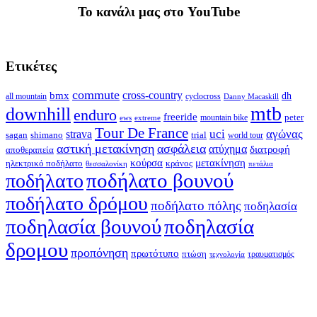
To κανάλι μας στο YouTube
Ετικέτες
commute
cross-country
bmx
dh
all mountain
cyclocross
Danny Macaskill
mtb
downhill
enduro
freeride
peter
ews
extreme
mountain bike
Tour De France
strava
uci
αγώνας
shimano
trial
sagan
world tour
αστική μετακίνηση
ασφάλεια
ατύχημα
διατροφή
αποθεραπεία
κούρσα
μετακίνηση
ηλεκτρικό ποδήλατο
κράνος
θεσσαλονίκη
πετάλια
ποδήλατο βουνού
ποδήλατο
ποδήλατο δρόμου
ποδήλατο πόλης
ποδηλασία
ποδηλασία βουνού
ποδηλασία
δρομου
προπόνηση
πρωτότυπο
πτώση
τραυματισμός
τεχνολογία