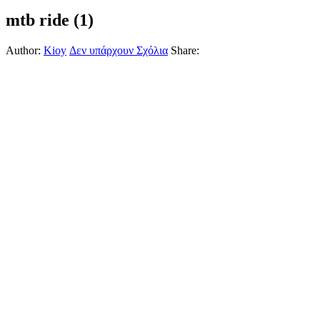
mtb ride (1)
Author:
Kioy
Δεν υπάρχουν Σχόλια
Share: