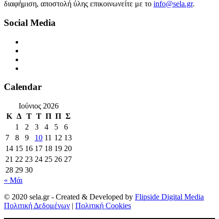
διαφήμιση, αποστολή ύλης επικοινωνείτε με το
info@sela.gr
.
Social Media
Calendar
Ιούνιος 2026
Κ
Δ
Τ
Τ
Π
Π
Σ
1
2
3
4
5
6
7
8
9
10
11
12
13
14
15
16
17
18
19
20
21
22
23
24
25
26
27
28
29
30
« Μάι
© 2020 sela.gr - Created & Developed by
Flipside Digital Media
Πολιτική Δεδομένων
|
Πολιτική Cookies