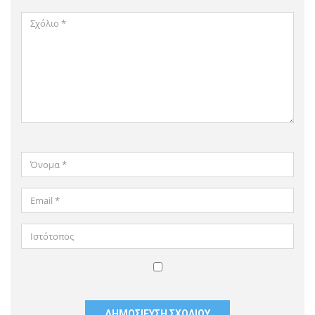
Σχόλιο
*
Όνομα
*
Email
*
Ιστότοπος
Αποθήκευσε
το
όνομά