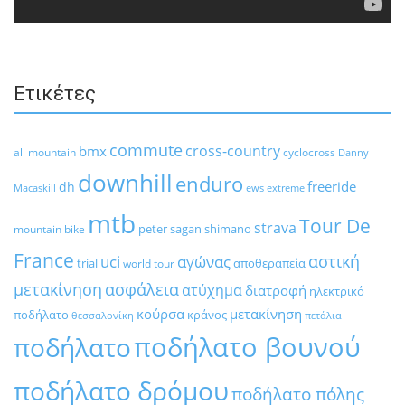
Ετικέτες
commute
cross-country
bmx
all mountain
cyclocross
Danny
downhill
enduro
freeride
dh
Macaskill
ews
extreme
mtb
Tour De
strava
peter sagan
shimano
mountain bike
France
αστική
uci
αγώνας
trial
αποθεραπεία
world tour
μετακίνηση
ασφάλεια
ατύχημα
διατροφή
ηλεκτρικό
κούρσα
μετακίνηση
ποδήλατο
κράνος
θεσσαλονίκη
πετάλια
ποδήλατο βουνού
ποδήλατο
ποδήλατο δρόμου
ποδήλατο πόλης