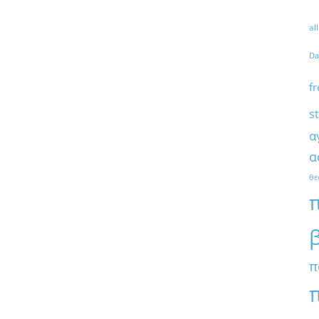
al
Da
fr
s
α
α
θε
π