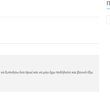
Π
Se
for
ι να ξυπνήσω ένα πρωί και να μην έχω ποδήλατο και βουνό έξω