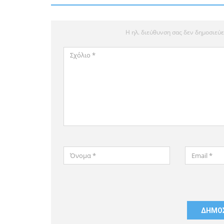
Η ηλ. διεύθυνση σας δεν δημοσιεύε
Σχόλιο
*
Όνομα
Email
*
*
Αποθήκευσε
το
όνομά
μου,