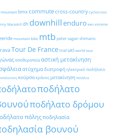
commute
cross-country
bmx
l mountain
cyclocross
downhill
enduro
dh
nny Macaskill
ews
extreme
mtb
eeride
peter sagan
shimano
mountain bike
Tour De France
trava
uci
trial
world tour
αστική μετακίνηση
γώνας
αποθεραπεία
σφάλεια
ατύχημα
διατροφή
ηλεκτρικό ποδήλατο
κούρσα
μετακίνηση
κράνος
σσαλονίκη
πετάλια
ποδήλατο
ποδήλατο
βουνού
ποδήλατο δρόμου
οδήλατο πόλης
ποδηλασία
ποδηλασία βουνού