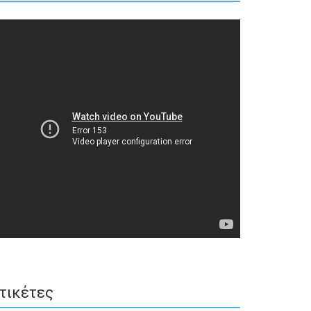
τικέτες