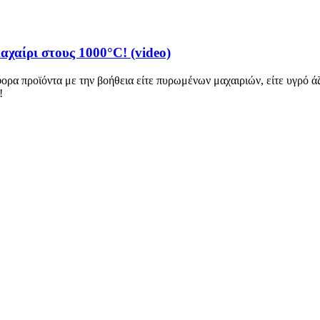
χαίρι στους 1000°C! (video)
ρα προϊόντα με την βοήθεια είτε πυρωμένων μαχαιριών, είτε υγρό άζ
!