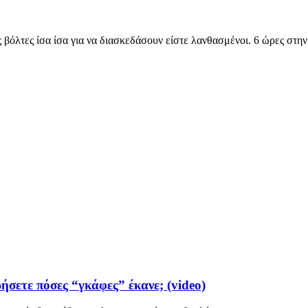
 βόλτες ίσα ίσα για να διασκεδάσουν είστε λανθασμένοι. 6 ώρες στη
ήσετε πόσες “γκάφες” έκανε; (video)