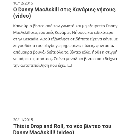
10/12/2015
Ο Danny MacAskill στις Κανάριες νήσους.
(video)
Καινούριο βίντεο από τον γνωστό και μη εξαιρετέο Danny
MacAskill στις εξωτικές Κανάριες Νήσους και ειδικότερα
στην Cascadia. Αφού εξάντλησε οτιδήποτε είχε να κάνει με
λαγουδάκια του playboy, ερημωμένες πόλεις, φαντασία,
απόμακρα βουνά (δείτε όλα τα βίντεο εδώ), ήρθε η στιγμή
να πάρει τις ταράτσες. Σε ένα μοναδικό βίντεο που δείχνει
την αυτοπεποίθηση που έχει, […]
30/11/2015
This is Drop and Roll, το νέο βίντεο του
Danny MacAskill! (video)