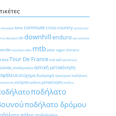
τικέτες
commute
cross-country
bmx
l mountain
cyclocross
downhill
enduro
dh
nny Macaskill
ews
extreme
mtb
eeride
peter sagan
shimano
mountain bike
Tour De France
trava
uci
trial
world tour
αστική μετακίνηση
γώνας
αποθεραπεία
σφάλεια
ατύχημα
διατροφή
ηλεκτρικό ποδήλατο
κούρσα
μετακίνηση
κράνος
σσαλονίκη
πετάλια
ποδήλατο
ποδήλατο
βουνού
ποδήλατο δρόμου
οδήλατο πόλης
ποδηλασία