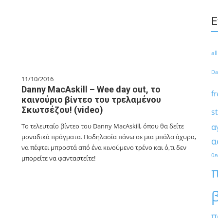
Ε
al
Da
11/10/2016
Danny MacAskill – Wee day out, το
fr
καινούριο βίντεο του τρελαμένου
Σκωτσέζου! (video)
s
α
To τελευταίο βίντεο του Danny MacAskill, όπου θα δείτε
μοναδικά πράγματα. Ποδηλασία πάνω σε μια μπάλα άχυρα,
α
να πέφτει μπροστά από ένα κινούμενο τρένο και ό,τι δεν
θε
μπορείτε να φανταστείτε!
π