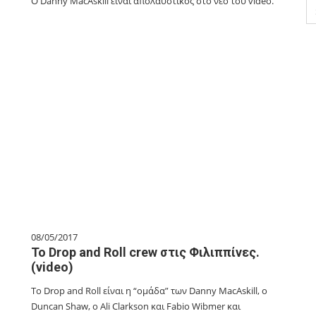
Ο Danny MacAskill είναι απολαυστικός στο νέο του video.
Se
for
08/05/2017
To Drop and Roll crew στις Φιλιππίνες.
(video)
To Drop and Roll είναι η “ομάδα” των Danny MacAskill, ο
Duncan Shaw, ο Ali Clarkson και Fabio Wibmer και