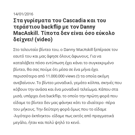
14/01/2016
Στα γυρίσματα του Cascadia και του
τεράστιου backflip με τον Danny
MacAskill. Τίποτα δεν είναι όσο εύκολο
δείχνει! (video)
Στο τελευταίο βίντεο του, ο Danny MacAskill ξεπέρασε τον
εαυτό του και μας άφησε όλους άφωνους. Για να
καταλάβετε πόσο εντύπωση έχει κάνει το συγκεκριμένο
βίντεο, θα σας πούμε ότι μέσα σε ένα μήνα έχει
περισσότερα από 11.000.000 views (!) τα οποία ακόμη
ανεβαίνουν. Το βίντεο μοναδικό, γεμάτο κόλπα, σκηνές που
κόβουν την ανάσα και ένα μοναδικό τελείωμα. Κάπου στα
μισά, υπάρχει ένα backflip, το οποίο την πρώτη φορά που
είδαμε το βίντεο δεν μας φάνηκε κάτι το ιδιαίτερο -πέρα
του μήκους. Την δεύτερη φορά όμως που το είδαμε
-λιγότερο έκπληκτοι- είδαμε πως εκτός από πραγματικά
μεγάλο, ήταν και πολύ ψηλό το κενό.