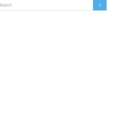
arch
SEARCH
: