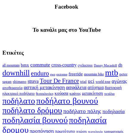
Facebook
To κανάλι μας στο YouTube
Ετικέτες
commute
cross-country
bmx
dh
all mountain
cyclocross
Danny Macaskill
mtb
downhill
enduro
freeride
peter
ews
extreme
mountain bike
Tour De France
strava
uci
αγώνας
shimano
trial
sagan
world tour
αστική μετακίνηση
ασφάλεια
ατύχημα
διατροφή
αποθεραπεία
κούρσα
μετακίνηση
ηλεκτρικό ποδήλατο
κράνος
θεσσαλονίκη
πετάλια
ποδήλατο βουνού
ποδήλατο
ποδήλατο δρόμου
ποδήλατο πόλης
ποδηλασία
ποδηλασία βουνού
ποδηλασία
δρομου
προπόνηση
πρωτότυπο
πτώση
τραυματισμός
τεχνολογία