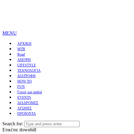
MENU
ΑΡΧΙΚΗ
MTB
Road
ΑΠΟΨΗ
LIFESTYLE
ΤΕΧΝΟΛΟΓΙΑ
ΔΙΑΤΡΟΦΗ
HOW TO
FUN
Γονείς και παιδιά
EVENTS
ΔΙΑΔΡΟΜΕΣ
ΑΓΩΝΕΣ
ΠΡΟΪΟΝΤΑ
Search for:
Ετικέτα:
downhill