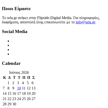
Ποιοι Είμαστε
Το sela.gr ανήκει στην Flipside-Digital Media. Για πληροφορίες,
διαφήμιση, αποστολή ύλης επικοινωνείτε με το
info@sela.gr
.
Social Media
Calendar
Ιούνιος 2026
Κ
Δ
Τ
Τ
Π
Π
Σ
1
2
3
4
5
6
7
8
9
10
11
12
13
14
15
16
17
18
19
20
21
22
23
24
25
26
27
28
29
30