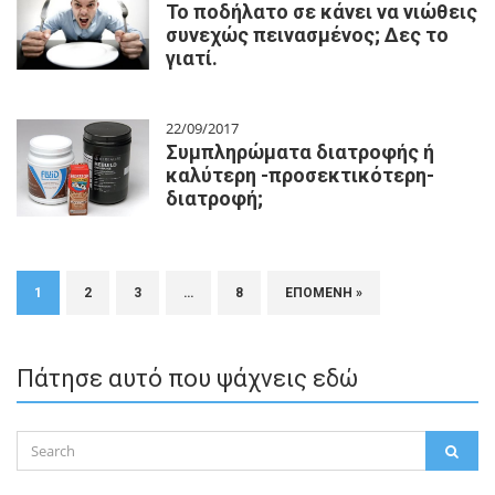
Το ποδήλατο σε κάνει να νιώθεις
συνεχώς πεινασμένος; Δες το
γιατί.
22/09/2017
Συμπληρώματα διατροφής ή
καλύτερη -προσεκτικότερη-
διατροφή;
1
2
3
…
8
ΕΠΌΜΕΝΗ »
Πάτησε αυτό που ψάχνεις εδώ
Search
SEAR
for: