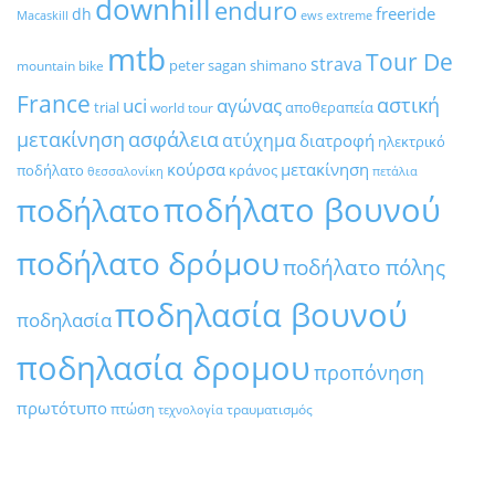
downhill
enduro
freeride
dh
Macaskill
ews
extreme
mtb
Tour De
strava
peter sagan
shimano
mountain bike
France
αστική
uci
αγώνας
trial
αποθεραπεία
world tour
μετακίνηση
ασφάλεια
ατύχημα
διατροφή
ηλεκτρικό
κούρσα
μετακίνηση
ποδήλατο
κράνος
θεσσαλονίκη
πετάλια
ποδήλατο βουνού
ποδήλατο
ποδήλατο δρόμου
ποδήλατο πόλης
ποδηλασία βουνού
ποδηλασία
ποδηλασία δρομου
προπόνηση
πρωτότυπο
πτώση
τραυματισμός
τεχνολογία