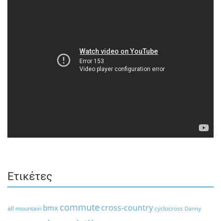
Ετικέτες
commute
cross-country
bmx
all mountain
cyclocross
Danny