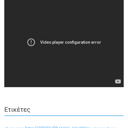
Ετικέτες
commute
cross-country
bmx