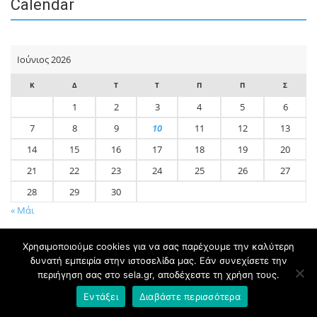
Calendar
Ιούνιος 2026
Κ
Δ
Τ
Τ
Π
Π
Σ
1
2
3
4
5
6
7
8
9
10
11
12
13
14
15
16
17
18
19
20
21
22
23
24
25
26
27
28
29
30
« Μάι
Χρησιμοποιούμε cookies για να σας παρέχουμε την καλύτερη
δυνατή εμπειρία στην ιστοσελίδα μας. Εάν συνεχίσετε την
περιήγηση σας στο sela.gr, αποδέχεστε τη χρήση τους.
© 2020 sela.gr - Created & Developed by
Flipside Digital Media
Εντάξει
Διαβάστε περισσότερα
Πολιτική Δεδομένων
|
Πολιτική Cookies