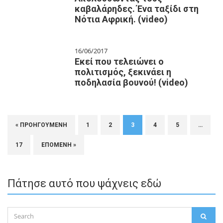
καβαλάρηδες. Ένα ταξίδι στη
Νότια Αφρική. (video)
16/06/2017
Εκεί που τελειώνει ο
πολιτισμός, ξεκινάει η
ποδηλασία βουνού! (video)
« ΠΡΟΗΓΟΎΜΕΝΗ
1
2
3
4
5
…
17
ΕΠΌΜΕΝΗ »
Πάτησε αυτό που ψάχνεις εδώ
Search
SEAR