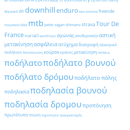
all mountain
cyclocross
Danny
downhill
enduro
freeride
dh
Macaskill
ews
extreme
mtb
Tour De
strava
peter sagan
shimano
mountain bike
France
αστική
uci
αγώνας
trial
αποθεραπεία
world tour
μετακίνηση
ασφάλεια
ατύχημα
διατροφή
ηλεκτρικό
κούρσα
μετακίνηση
ποδήλατο
κράνος
θεσσαλονίκη
πετάλια
ποδήλατο βουνού
ποδήλατο
ποδήλατο δρόμου
ποδήλατο πόλης
ποδηλασία βουνού
ποδηλασία
ποδηλασία δρομου
προπόνηση
πρωτότυπο
πτώση
τραυματισμός
τεχνολογία