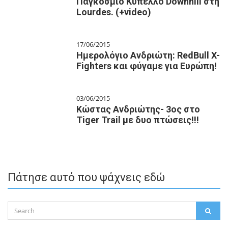
Παγκόσμιο Κύπελλο Downhill στη
Lourdes. (+video)
17/06/2015
Ημερολόγιο Ανδριώτη: RedBull X-
Fighters και φύγαμε για Ευρώπη!
03/06/2015
Κώστας Ανδριώτης- 3ος στο
Tiger Trail με δυο πτώσεις!!!
Πάτησε αυτό που ψάχνεις εδώ
Search
SEAR
for: