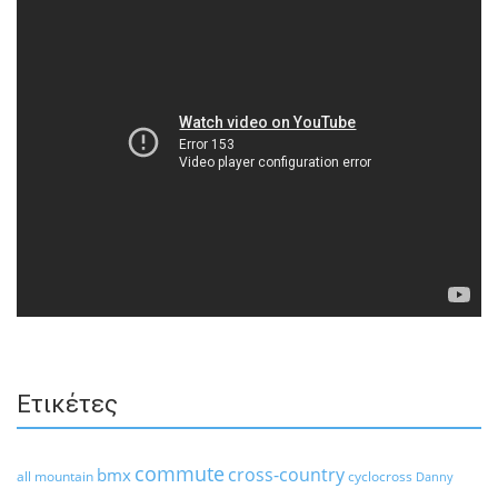
Ετικέτες
commute
cross-country
bmx
all mountain
cyclocross
Danny