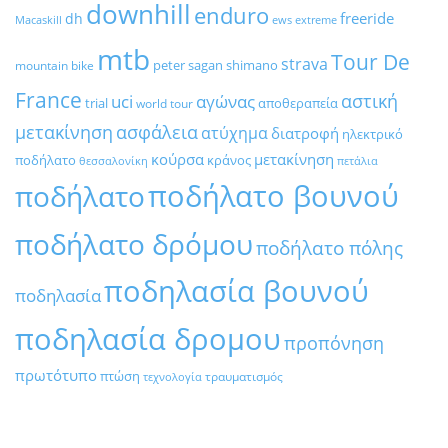
downhill
enduro
freeride
dh
Macaskill
ews
extreme
mtb
Tour De
strava
peter sagan
shimano
mountain bike
France
αστική
uci
αγώνας
trial
αποθεραπεία
world tour
μετακίνηση
ασφάλεια
ατύχημα
διατροφή
ηλεκτρικό
κούρσα
μετακίνηση
ποδήλατο
κράνος
θεσσαλονίκη
πετάλια
ποδήλατο βουνού
ποδήλατο
ποδήλατο δρόμου
ποδήλατο πόλης
ποδηλασία βουνού
ποδηλασία
ποδηλασία δρομου
προπόνηση
πρωτότυπο
πτώση
τραυματισμός
τεχνολογία