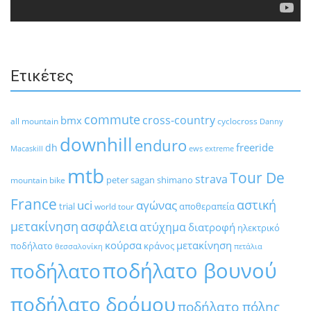
Ετικέτες
commute
cross-country
bmx
all mountain
cyclocross
Danny
downhill
enduro
freeride
dh
Macaskill
ews
extreme
mtb
Tour De
strava
peter sagan
shimano
mountain bike
France
αστική
uci
αγώνας
trial
αποθεραπεία
world tour
μετακίνηση
ασφάλεια
ατύχημα
διατροφή
ηλεκτρικό
κούρσα
μετακίνηση
ποδήλατο
κράνος
θεσσαλονίκη
πετάλια
ποδήλατο βουνού
ποδήλατο
ποδήλατο δρόμου
ποδήλατο πόλης