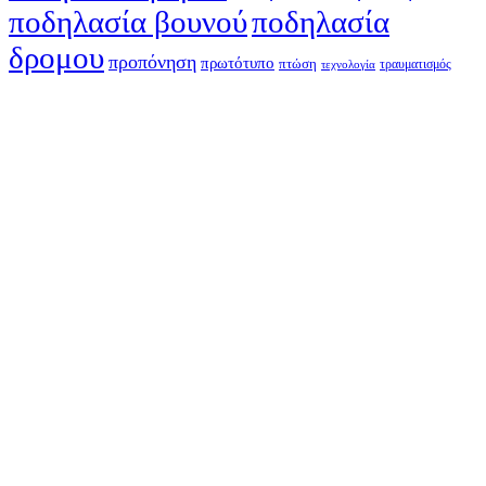
ποδηλασία βουνού
ποδηλασία
δρομου
προπόνηση
πρωτότυπο
πτώση
τραυματισμός
τεχνολογία