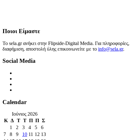
Ποιοι Είμαστε
Το sela.gr ανήκει στην Flipside-Digital Media. Για πληροφορίες,
διαφήμιση, αποστολή ύλης επικοινωνείτε με το
info@sela.gr
.
Social Media
Calendar
Ιούνιος 2026
Κ
Δ
Τ
Τ
Π
Π
Σ
1
2
3
4
5
6
7
8
9
10
11
12
13