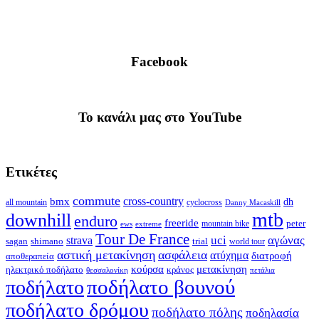
Facebook
To κανάλι μας στο YouTube
Ετικέτες
commute
cross-country
bmx
dh
all mountain
cyclocross
Danny Macaskill
mtb
downhill
enduro
freeride
peter
ews
extreme
mountain bike
Tour De France
strava
uci
αγώνας
shimano
trial
sagan
world tour
αστική μετακίνηση
ασφάλεια
ατύχημα
διατροφή
αποθεραπεία
κούρσα
μετακίνηση
ηλεκτρικό ποδήλατο
κράνος
θεσσαλονίκη
πετάλια
ποδήλατο βουνού
ποδήλατο
ποδήλατο δρόμου
ποδήλατο πόλης
ποδηλασία