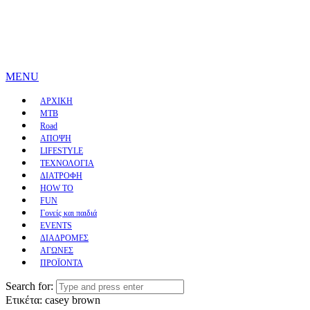
MENU
ΑΡΧΙΚΗ
MTB
Road
ΑΠΟΨΗ
LIFESTYLE
ΤΕΧΝΟΛΟΓΙΑ
ΔΙΑΤΡΟΦΗ
HOW TO
FUN
Γονείς και παιδιά
EVENTS
ΔΙΑΔΡΟΜΕΣ
ΑΓΩΝΕΣ
ΠΡΟΪΟΝΤΑ
Search for:
Ετικέτα:
casey brown