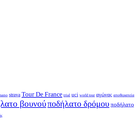
Tour De France
strava
uci
αγώνας
mano
trial
αποθεραπεία
world tour
λατο βουνού
ποδήλατο δρόμου
ποδήλατο
ός