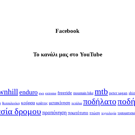
Facebook
To κανάλι μας στο YouTube
mtb
wnhill
enduro
freeride
shi
peter sagan
ews
extreme
mountain bike
ποδή
ποδήλατο
κούρσα
μετακίνηση
ο
κράνος
θεσσαλονίκη
πετάλια
σία δρομου
προπόνηση
πρωτότυπο
πτώση
τραυματισμ
τεχνολογία