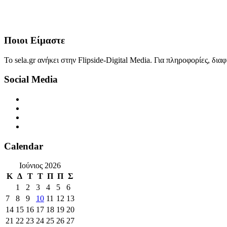
Ποιοι Είμαστε
Το sela.gr ανήκει στην Flipside-Digital Media. Για πληροφορίες, δι
Social Media
Calendar
Ιούνιος 2026
Κ
Δ
Τ
Τ
Π
Π
Σ
1
2
3
4
5
6
7
8
9
10
11
12
13
14
15
16
17
18
19
20
21
22
23
24
25
26
27