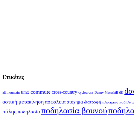
Ετικέτες
do
commute
cross-country
bmx
dh
all mountain
cyclocross
Danny Macaskill
αστική μετακίνηση
ασφάλεια
ατύχημα
διατροφή
ηλεκτρικό ποδήλατ
ποδηλασία βουνού
ποδηλα
πόλης
ποδηλασία