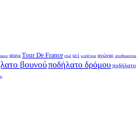
Tour De France
strava
uci
αγώνας
mano
trial
αποθεραπεία
world tour
λατο βουνού
ποδήλατο δρόμου
ποδήλατο
ός