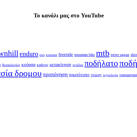
To κανάλι μας στο YouTube
mtb
wnhill
enduro
freeride
shi
peter sagan
ews
extreme
mountain bike
ποδή
ποδήλατο
κούρσα
μετακίνηση
ο
κράνος
θεσσαλονίκη
πετάλια
σία δρομου
προπόνηση
πρωτότυπο
πτώση
τραυματισμ
τεχνολογία