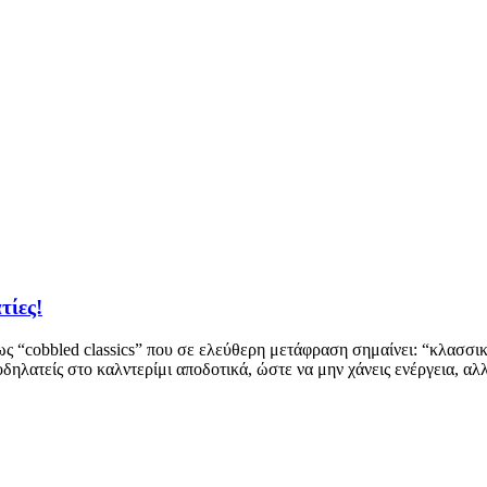
τίες!
 ως “cobbled classics” που σε ελεύθερη μετάφραση σημαίνει: “κλασσ
ποδηλατείς στο καλντερίμι αποδοτικά, ώστε να μην χάνεις ενέργεια, α