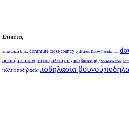
Ετικέτες
do
commute
cross-country
bmx
dh
all mountain
cyclocross
Danny Macaskill
αστική μετακίνηση
ασφάλεια
ατύχημα
διατροφή
ηλεκτρικό ποδήλατ
ποδηλασία βουνού
ποδηλα
πόλης
ποδηλασία