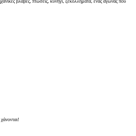
ανικές βλάβες, πτώσεις, κυνήγι, ξεκολλήματα, ένας αγώνας που
 χάνονται!