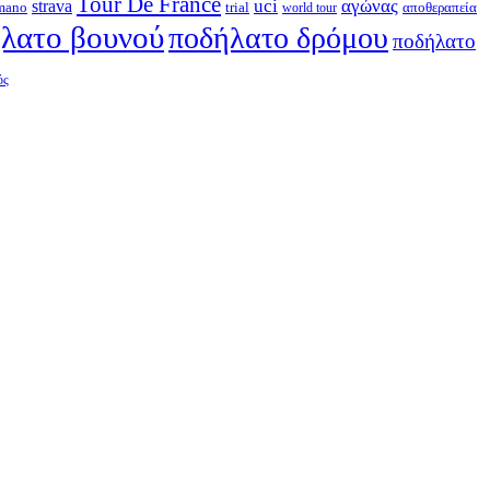
Tour De France
strava
uci
αγώνας
mano
trial
αποθεραπεία
world tour
λατο βουνού
ποδήλατο δρόμου
ποδήλατο
ός