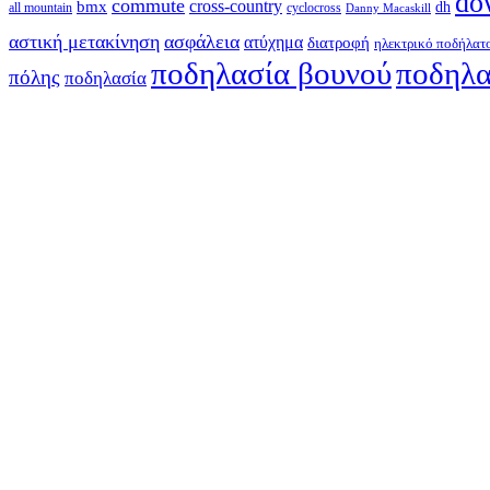
do
commute
cross-country
bmx
dh
all mountain
cyclocross
Danny Macaskill
αστική μετακίνηση
ασφάλεια
ατύχημα
διατροφή
ηλεκτρικό ποδήλατ
ποδηλασία βουνού
ποδηλα
πόλης
ποδηλασία