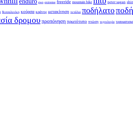
mtb
wnhill
enduro
freeride
shi
peter sagan
ews
extreme
mountain bike
ποδή
ποδήλατο
κούρσα
μετακίνηση
ο
κράνος
θεσσαλονίκη
πετάλια
σία δρομου
προπόνηση
πρωτότυπο
πτώση
τραυματισμ
τεχνολογία