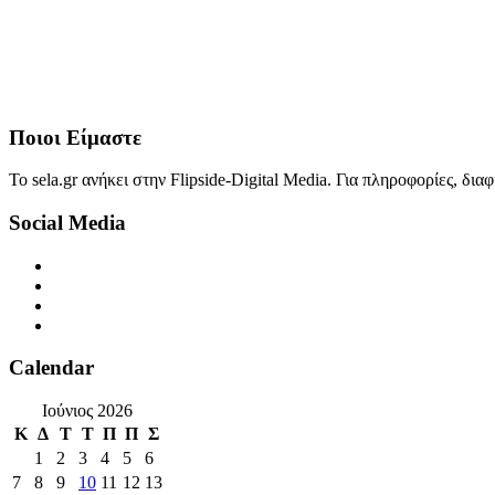
Ποιοι Είμαστε
Το sela.gr ανήκει στην Flipside-Digital Media. Για πληροφορίες, δι
Social Media
Calendar
Ιούνιος 2026
Κ
Δ
Τ
Τ
Π
Π
Σ
1
2
3
4
5
6
7
8
9
10
11
12
13