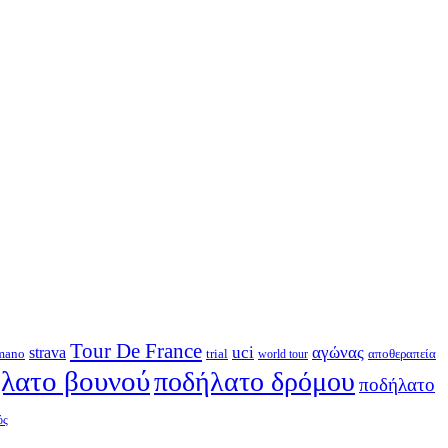
Tour De France
strava
uci
αγώνας
mano
trial
αποθεραπεία
world tour
λατο βουνού
ποδήλατο δρόμου
ποδήλατο
ός