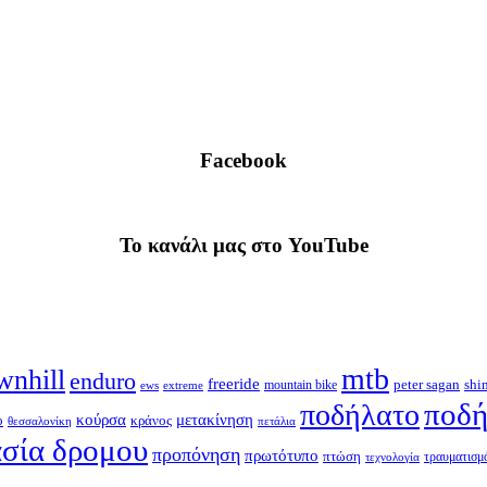
Facebook
To κανάλι μας στο YouTube
mtb
wnhill
enduro
freeride
shi
peter sagan
ews
extreme
mountain bike
ποδή
ποδήλατο
κούρσα
μετακίνηση
ο
κράνος
θεσσαλονίκη
πετάλια
σία δρομου
προπόνηση
πρωτότυπο
πτώση
τραυματισμ
τεχνολογία