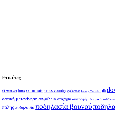
Ετικέτες
do
commute
cross-country
bmx
dh
all mountain
cyclocross
Danny Macaskill
αστική μετακίνηση
ασφάλεια
ατύχημα
διατροφή
ηλεκτρικό ποδήλατ
ποδηλασία βουνού
ποδηλα
πόλης
ποδηλασία