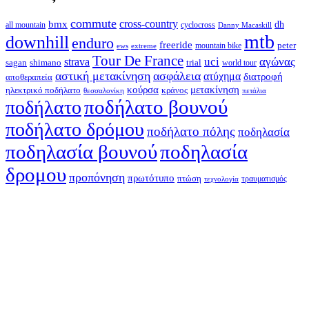
commute
cross-country
bmx
dh
all mountain
cyclocross
Danny Macaskill
mtb
downhill
enduro
freeride
peter
ews
extreme
mountain bike
Tour De France
strava
uci
αγώνας
shimano
trial
sagan
world tour
αστική μετακίνηση
ασφάλεια
ατύχημα
διατροφή
αποθεραπεία
κούρσα
μετακίνηση
ηλεκτρικό ποδήλατο
κράνος
θεσσαλονίκη
πετάλια
ποδήλατο βουνού
ποδήλατο
ποδήλατο δρόμου
ποδήλατο πόλης
ποδηλασία
ποδηλασία βουνού
ποδηλασία
δρομου
προπόνηση
πρωτότυπο
πτώση
τραυματισμός
τεχνολογία