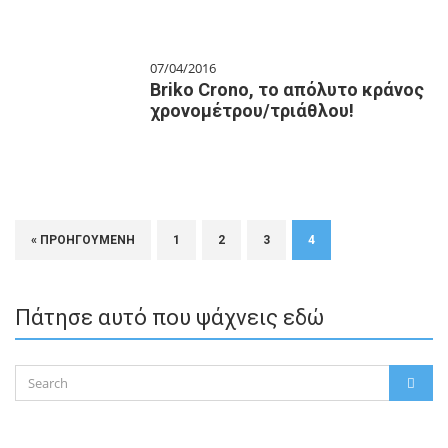
07/04/2016
Briko Crono, το απόλυτο κράνος
χρονομέτρου/τριάθλου!
« ΠΡΟΗΓΟΎΜΕΝΗ
1
2
3
4
Πάτησε αυτό που ψάχνεις εδώ
Search
SEAR
for: