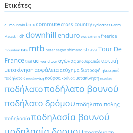
Ετικέτες
commute
cross-country
bmx
all mountain
cyclocross
Danny
downhill
enduro
freeride
dh
Macaskill
ews
extreme
mtb
Tour De
strava
peter sagan
shimano
mountain bike
France
αστική
uci
αγώνας
trial
αποθεραπεία
world tour
μετακίνηση
ασφάλεια
ατύχημα
διατροφή
ηλεκτρικό
κούρσα
μετακίνηση
ποδήλατο
κράνος
θεσσαλονίκη
πετάλια
ποδήλατο βουνού
ποδήλατο
ποδήλατο δρόμου
ποδήλατο πόλης
ποδηλασία βουνού
ποδηλασία
ποδηλασία δρομου
προπόνηση