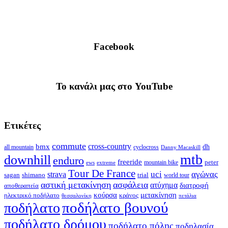
Facebook
To κανάλι μας στο YouTube
Ετικέτες
commute
cross-country
bmx
dh
all mountain
cyclocross
Danny Macaskill
mtb
downhill
enduro
freeride
peter
ews
extreme
mountain bike
Tour De France
strava
uci
αγώνας
shimano
trial
sagan
world tour
αστική μετακίνηση
ασφάλεια
ατύχημα
διατροφή
αποθεραπεία
κούρσα
μετακίνηση
ηλεκτρικό ποδήλατο
κράνος
θεσσαλονίκη
πετάλια
ποδήλατο βουνού
ποδήλατο
ποδήλατο δρόμου
ποδήλατο πόλης
ποδηλασία