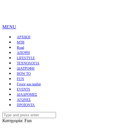
MENU
ΑΡΧΙΚΗ
MTB
Road
ΑΠΟΨΗ
LIFESTYLE
ΤΕΧΝΟΛΟΓΙΑ
ΔΙΑΤΡΟΦΗ
HOW TO
FUN
Γονείς και παιδιά
EVENTS
ΔΙΑΔΡΟΜΕΣ
ΑΓΩΝΕΣ
ΠΡΟΪΟΝΤΑ
Search
for:
Κατηγορία:
Fun