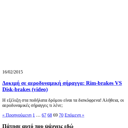
16/02/2015
Δοκιμή σε αεροδυναμική σήραγγα: Rim-brakes VS
Disk-brakes (video)
Η εξέλιξη στα ποδήλατα δρόμου είναι τα δισκόφρενα! Αλήθεια, οι
αεροδυναμικές σήραγγες τι λένε;
« Προηγούμενη
1
…
67
68
69
70
Επόμενη »
Πάτησε αυτό που ψάχνεις εδώ