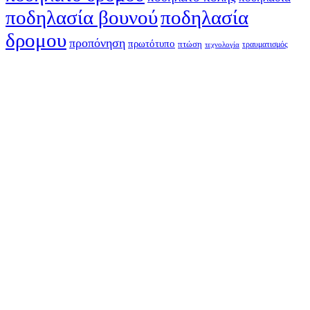
ποδηλασία βουνού
ποδηλασία
δρομου
προπόνηση
πρωτότυπο
πτώση
τραυματισμός
τεχνολογία