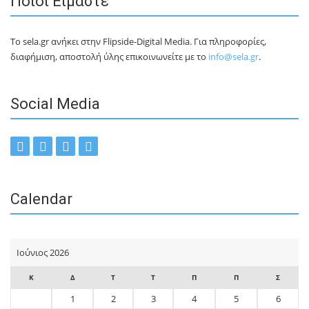
Ποιοι Είμαστε
Το sela.gr ανήκει στην Flipside-Digital Media. Για πληροφορίες,
διαφήμιση, αποστολή ύλης επικοινωνείτε με το
info@sela.gr
.
Social Media
Calendar
Ιούνιος 2026
Κ
Δ
Τ
Τ
Π
Π
Σ
1
2
3
4
5
6