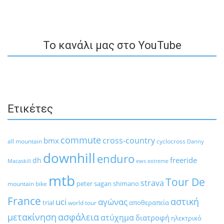
To κανάλι μας στο YouTube
Ετικέτες
commute
cross-country
bmx
all mountain
cyclocross
Danny
downhill
enduro
freeride
dh
Macaskill
ews
extreme
mtb
Tour De
strava
peter sagan
shimano
mountain bike
France
αστική
uci
αγώνας
trial
αποθεραπεία
world tour
μετακίνηση
ασφάλεια
ατύχημα
διατροφή
ηλεκτρικό