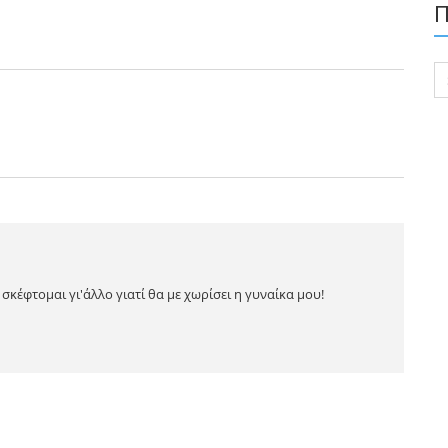
Π
Se
for
σκέφτομαι γι'άλλο γιατί θα με χωρίσει η γυναίκα μου!