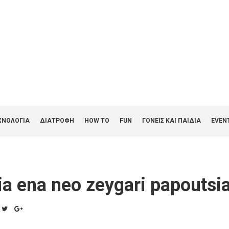
ΧΝΟΛΟΓΙΑ
ΔΙΑΤΡΟΦΗ
HOW TO
FUN
ΓΟΝΕΊΣ ΚΑΙ ΠΑΙΔΙΆ
EVEN
gia ena neo zeygari papoutsi