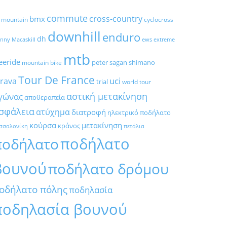
commute
cross-country
bmx
l mountain
cyclocross
downhill
enduro
dh
nny Macaskill
ews
extreme
mtb
eeride
peter sagan
shimano
mountain bike
Tour De France
trava
uci
trial
world tour
αστική μετακίνηση
γώνας
αποθεραπεία
σφάλεια
ατύχημα
διατροφή
ηλεκτρικό ποδήλατο
κούρσα
μετακίνηση
κράνος
σσαλονίκη
πετάλια
ποδήλατο
ποδήλατο
βουνού
ποδήλατο δρόμου
οδήλατο πόλης
ποδηλασία
ποδηλασία βουνού