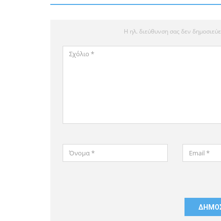
Η ηλ. διεύθυνση σας δεν δημοσιεύε
Σχόλιο
*
Όνομα
Email
*
*
Αποθήκευσε
το
όνομά
μου,