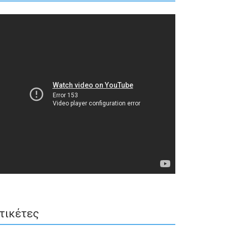
τικέτες