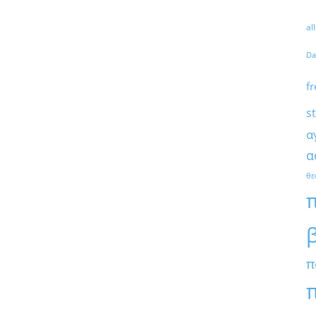
al
Da
fr
s
α
α
θε
π