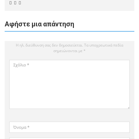
Αφήστε μια απάντηση
Η ηλ. διεύθυνση σας δεν δημοσιεύεται.
Τα υποχρεωτικά πεδία
σημειώνονται με
*
Σχόλιο
*
Όνομα
*