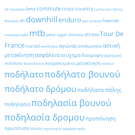
commute
cross-country
bmx
all mountain
cyclocross
Danny
downhill
enduro
freeride
dh
Macaskill
ews
extreme
mtb
Tour De
strava
peter sagan
shimano
mountain bike
France
αστική
uci
αγώνας
trial
αποθεραπεία
world tour
μετακίνηση
ασφάλεια
ατύχημα
διατροφή
ηλεκτρικό
κούρσα
μετακίνηση
ποδήλατο
κράνος
θεσσαλονίκη
πετάλια
ποδήλατο βουνού
ποδήλατο
ποδήλατο δρόμου
ποδήλατο πόλης
ποδηλασία βουνού
ποδηλασία
ποδηλασία δρομου
προπόνηση
πρωτότυπο
πτώση
τραυματισμός
τεχνολογία