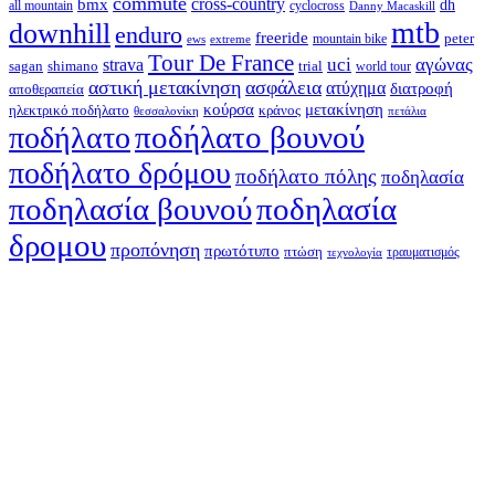
commute
cross-country
bmx
dh
all mountain
cyclocross
Danny Macaskill
mtb
downhill
enduro
freeride
peter
ews
extreme
mountain bike
Tour De France
strava
uci
αγώνας
shimano
trial
sagan
world tour
αστική μετακίνηση
ασφάλεια
ατύχημα
διατροφή
αποθεραπεία
κούρσα
μετακίνηση
ηλεκτρικό ποδήλατο
κράνος
θεσσαλονίκη
πετάλια
ποδήλατο βουνού
ποδήλατο
ποδήλατο δρόμου
ποδήλατο πόλης
ποδηλασία
ποδηλασία βουνού
ποδηλασία
δρομου
προπόνηση
πρωτότυπο
πτώση
τραυματισμός
τεχνολογία