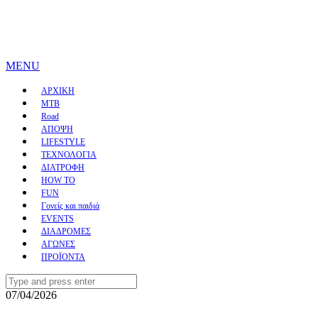
MENU
ΑΡΧΙΚΗ
MTB
Road
ΑΠΟΨΗ
LIFESTYLE
ΤΕΧΝΟΛΟΓΙΑ
ΔΙΑΤΡΟΦΗ
HOW TO
FUN
Γονείς και παιδιά
EVENTS
ΔΙΑΔΡΟΜΕΣ
ΑΓΩΝΕΣ
ΠΡΟΪΟΝΤΑ
Search
for:
07/04/2026