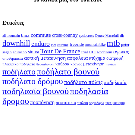
Ετικέτες
commute
cross-country
bmx
dh
all mountain
cyclocross
Danny Macaskill
mtb
downhill
enduro
freeride
peter
ews
extreme
mountain bike
Tour De France
strava
uci
αγώνας
shimano
trial
sagan
world tour
αστική μετακίνηση
ασφάλεια
ατύχημα
διατροφή
αποθεραπεία
κούρσα
μετακίνηση
ηλεκτρικό ποδήλατο
κράνος
θεσσαλονίκη
πετάλια
ποδήλατο βουνού
ποδήλατο
ποδήλατο δρόμου
ποδήλατο πόλης
ποδηλασία
ποδηλασία βουνού
ποδηλασία
δρομου
προπόνηση
πρωτότυπο
πτώση
τραυματισμός
τεχνολογία