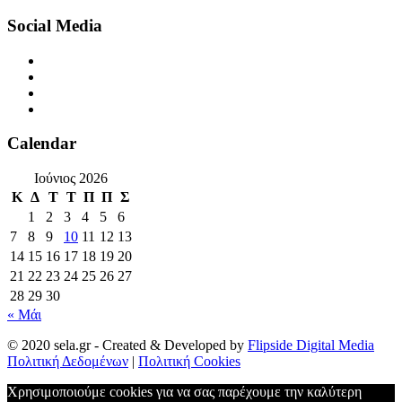
Social Media
Calendar
Ιούνιος 2026
Κ
Δ
Τ
Τ
Π
Π
Σ
1
2
3
4
5
6
7
8
9
10
11
12
13
14
15
16
17
18
19
20
21
22
23
24
25
26
27
28
29
30
« Μάι
© 2020 sela.gr - Created & Developed by
Flipside Digital Media
Πολιτική Δεδομένων
|
Πολιτική Cookies
Χρησιμοποιούμε cookies για να σας παρέχουμε την καλύτερη