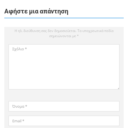
Αφήστε μια απάντηση
Η ηλ. διεύθυνση σας δεν δημοσιεύεται.
Τα υποχρεωτικά πεδία
σημειώνονται με
*
Σχόλιο
*
Όνομα
*
Email
*