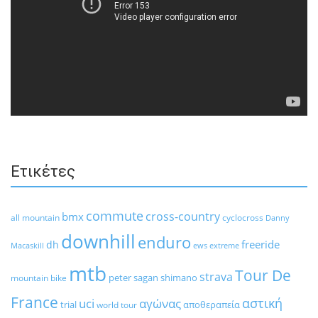
Ετικέτες
commute
cross-country
bmx
all mountain
cyclocross
Danny
downhill
enduro
freeride
dh
Macaskill
ews
extreme
mtb
Tour De
strava
peter sagan
shimano
mountain bike
France
αστική
uci
αγώνας
trial
αποθεραπεία
world tour