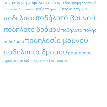
μετακίνηση
ασφάλεια
ατύχημα
διατροφή
ηλεκτρικό
κούρσα
μετακίνηση
ποδήλατο
κράνος
θεσσαλονίκη
πετάλια
ποδήλατο βουνού
ποδήλατο
ποδήλατο δρόμου
ποδήλατο πόλης
ποδηλασία βουνού
ποδηλασία
ποδηλασία δρομου
προπόνηση
πρωτότυπο
πτώση
τραυματισμός
τεχνολογία