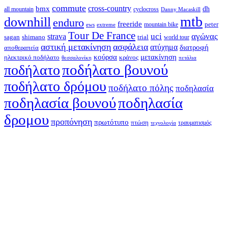
commute
cross-country
bmx
dh
all mountain
cyclocross
Danny Macaskill
mtb
downhill
enduro
freeride
peter
ews
extreme
mountain bike
Tour De France
strava
uci
αγώνας
shimano
trial
sagan
world tour
αστική μετακίνηση
ασφάλεια
ατύχημα
διατροφή
αποθεραπεία
κούρσα
μετακίνηση
ηλεκτρικό ποδήλατο
κράνος
θεσσαλονίκη
πετάλια
ποδήλατο βουνού
ποδήλατο
ποδήλατο δρόμου
ποδήλατο πόλης
ποδηλασία
ποδηλασία βουνού
ποδηλασία
δρομου
προπόνηση
πρωτότυπο
πτώση
τραυματισμός
τεχνολογία