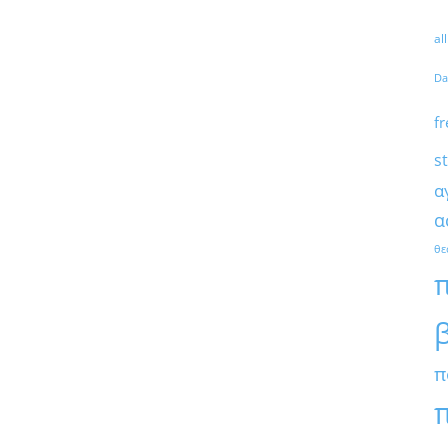
al
Da
fr
s
α
α
θε
π