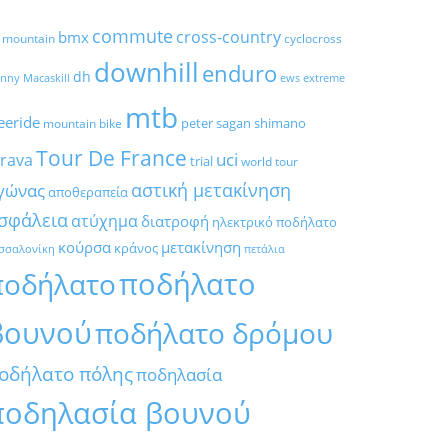
commute
cross-country
bmx
l mountain
cyclocross
downhill
enduro
dh
nny Macaskill
ews
extreme
mtb
eeride
peter sagan
shimano
mountain bike
Tour De France
trava
uci
trial
world tour
αστική μετακίνηση
γώνας
αποθεραπεία
σφάλεια
ατύχημα
διατροφή
ηλεκτρικό ποδήλατο
κούρσα
μετακίνηση
κράνος
σσαλονίκη
πετάλια
ποδήλατο
ποδήλατο
βουνού
ποδήλατο δρόμου
οδήλατο πόλης
ποδηλασία
ποδηλασία βουνού