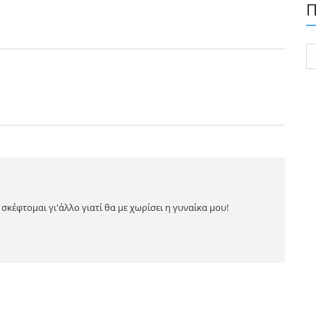
Π
Se
for
σκέφτομαι γι'άλλο γιατί θα με χωρίσει η γυναίκα μου!