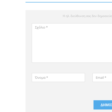
Η ηλ. διεύθυνση σας δεν δημοσιεύε
Σχόλιο
*
Όνομα
Email
*
*
Αποθήκευσε
το
όνομά
μου,