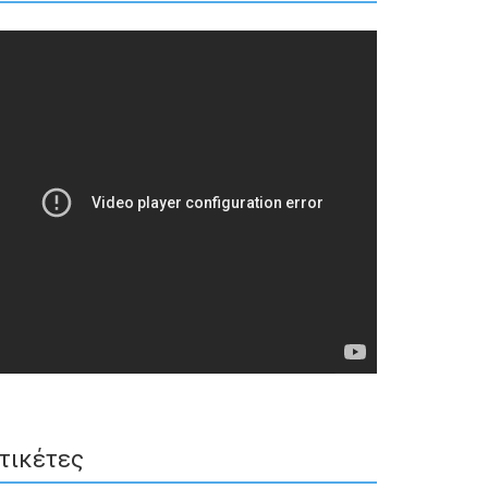
τικέτες