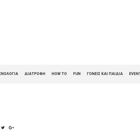
ΧΝΟΛΟΓΙΑ
ΔΙΑΤΡΟΦΗ
HOW TO
FUN
ΓΟΝΕΊΣ ΚΑΙ ΠΑΙΔΙΆ
EVEN