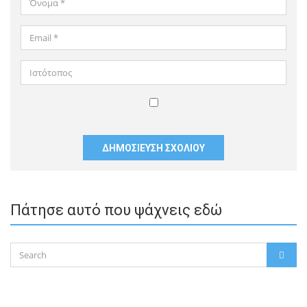
*
Email
*
Ιστότοπος
Αποθήκευσε
το
όνομά
μου,
email,
και
Πάτησε αυτό που ψάχνεις εδώ
τον
ιστότοπο
μου
Search
σε
SEAR
for:
αυτόν
τον
πλοηγό