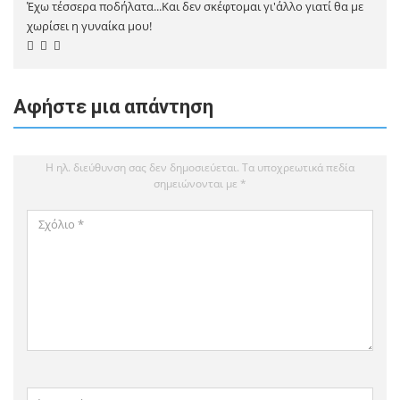
Έχω τέσσερα ποδήλατα...Και δεν σκέφτομαι γι'άλλο γιατί θα με
χωρίσει η γυναίκα μου!
Αφήστε μια απάντηση
Η ηλ. διεύθυνση σας δεν δημοσιεύεται.
Τα υποχρεωτικά πεδία
σημειώνονται με
*
Σχόλιο
*
Όνομα