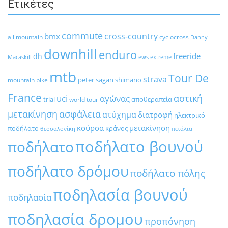
Ετικέτες
commute
cross-country
bmx
all mountain
cyclocross
Danny
downhill
enduro
freeride
dh
Macaskill
ews
extreme
mtb
Tour De
strava
peter sagan
shimano
mountain bike
France
αστική
uci
αγώνας
trial
αποθεραπεία
world tour
μετακίνηση
ασφάλεια
ατύχημα
διατροφή
ηλεκτρικό
κούρσα
μετακίνηση
ποδήλατο
κράνος
θεσσαλονίκη
πετάλια
ποδήλατο βουνού
ποδήλατο
ποδήλατο δρόμου
ποδήλατο πόλης
ποδηλασία βουνού
ποδηλασία
ποδηλασία δρομου
προπόνηση