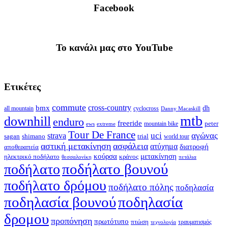
Facebook
To κανάλι μας στο YouTube
Ετικέτες
commute
cross-country
bmx
dh
all mountain
cyclocross
Danny Macaskill
mtb
downhill
enduro
freeride
peter
ews
extreme
mountain bike
Tour De France
strava
uci
αγώνας
shimano
trial
sagan
world tour
αστική μετακίνηση
ασφάλεια
ατύχημα
διατροφή
αποθεραπεία
κούρσα
μετακίνηση
ηλεκτρικό ποδήλατο
κράνος
θεσσαλονίκη
πετάλια
ποδήλατο βουνού
ποδήλατο
ποδήλατο δρόμου
ποδήλατο πόλης
ποδηλασία
ποδηλασία βουνού
ποδηλασία
δρομου
προπόνηση
πρωτότυπο
πτώση
τραυματισμός
τεχνολογία