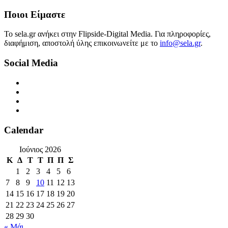
Ποιοι Είμαστε
Το sela.gr ανήκει στην Flipside-Digital Media. Για πληροφορίες,
διαφήμιση, αποστολή ύλης επικοινωνείτε με το
info@sela.gr
.
Social Media
Calendar
Ιούνιος 2026
Κ
Δ
Τ
Τ
Π
Π
Σ
1
2
3
4
5
6
7
8
9
10
11
12
13
14
15
16
17
18
19
20
21
22
23
24
25
26
27
28
29
30
« Μάι