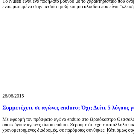
Τo Nuseti είναι ένα ποδήλατο βουνού με το χαρακτηριστικό που ονο
ενσωματωμένο στην μεσαία τριβή και μια αλυσίδα που είναι “κλεισ
26/06/2015
Συμμετέχετε σε αγώνες enduro; Όχι; Δείτε 5 λόγους γ
Με αφορμή τον πρόσφατο αγώνα enduro στο Ωραιόκαστρο Θεσσαλονίκ
αποφεύγουν αγώνες τύπου enduro. Ξέρουμε ότι έχετε κατάλληλο ποδ
χρονομετρημένες διαδρομές, σε παρόμοιες συνθήκες. Κάτι όμως σας 