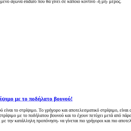
ενο αγώνα enduro που θα γίνει σε κάποιο κοντινό -ή μη- μέρος.
ρίψιμο με το ποδήλατο βουνού!
 είναι το στρίψιμο. Το γρήγορο και αποτελεσματικό στρίψιμο, είναι α
 στρίψιμο με το ποδήλατου βουνού και το έχουν πετύχει μετά από πάρ
ε την κατάλληλη προπόνηση- να γίνεται πιο γρήγοροι και πιο αποτελ