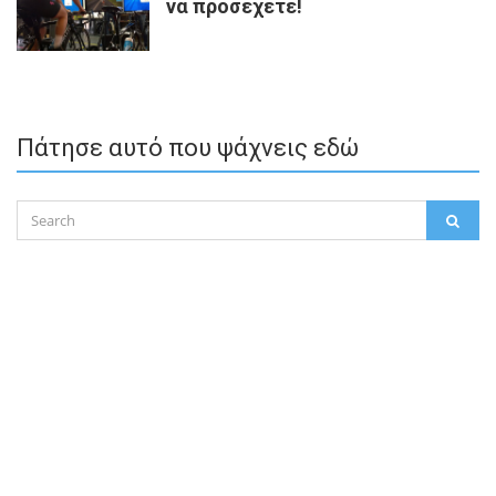
να προσέχετε!
Πάτησε αυτό που ψάχνεις εδώ
Search
SEAR
for: