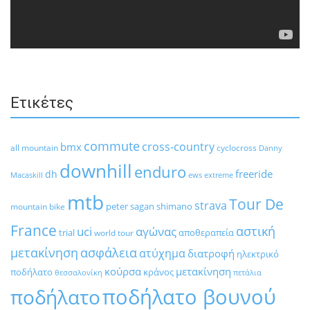
Ετικέτες
commute
cross-country
bmx
all mountain
cyclocross
Danny
downhill
enduro
freeride
dh
Macaskill
ews
extreme
mtb
Tour De
strava
peter sagan
shimano
mountain bike
France
αστική
uci
αγώνας
trial
αποθεραπεία
world tour
μετακίνηση
ασφάλεια
ατύχημα
διατροφή
ηλεκτρικό
κούρσα
μετακίνηση
ποδήλατο
κράνος
θεσσαλονίκη
πετάλια
ποδήλατο βουνού
ποδήλατο