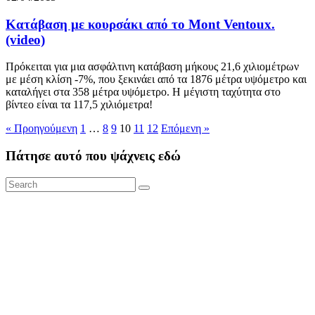
Κατάβαση με κουρσάκι από το Mont Ventoux.
(video)
Πρόκειται για μια ασφάλτινη κατάβαση μήκους 21,6 χιλιομέτρων
με μέση κλίση -7%, που ξεκινάει από τα 1876 μέτρα υψόμετρο και
καταλήγει στα 358 μέτρα υψόμετρο. Η μέγιστη ταχύτητα στο
βίντεο είναι τα 117,5 χιλιόμετρα!
« Προηγούμενη
1
…
8
9
10
11
12
Επόμενη »
Πάτησε αυτό που ψάχνεις εδώ
Search
Search
for: