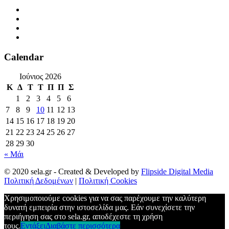
Calendar
Ιούνιος 2026
Κ
Δ
Τ
Τ
Π
Π
Σ
1
2
3
4
5
6
7
8
9
10
11
12
13
14
15
16
17
18
19
20
21
22
23
24
25
26
27
28
29
30
« Μάι
© 2020 sela.gr - Created & Developed by
Flipside Digital Media
Πολιτική Δεδομένων
|
Πολιτική Cookies
Χρησιμοποιούμε cookies για να σας παρέχουμε την καλύτερη
δυνατή εμπειρία στην ιστοσελίδα μας. Εάν συνεχίσετε την
περιήγηση σας στο sela.gr, αποδέχεστε τη χρήση
τους.
Εντάξει
Διαβάστε περισσότερα