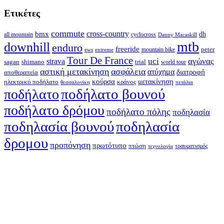
Ετικέτες
commute
cross-country
bmx
dh
all mountain
cyclocross
Danny Macaskill
mtb
downhill
enduro
freeride
peter
ews
extreme
mountain bike
Tour De France
strava
uci
αγώνας
shimano
trial
sagan
world tour
αστική μετακίνηση
ασφάλεια
ατύχημα
διατροφή
αποθεραπεία
κούρσα
μετακίνηση
ηλεκτρικό ποδήλατο
κράνος
θεσσαλονίκη
πετάλια
ποδήλατο βουνού
ποδήλατο
ποδήλατο δρόμου
ποδήλατο πόλης
ποδηλασία
ποδηλασία βουνού
ποδηλασία
δρομου
προπόνηση
πρωτότυπο
πτώση
τραυματισμός
τεχνολογία