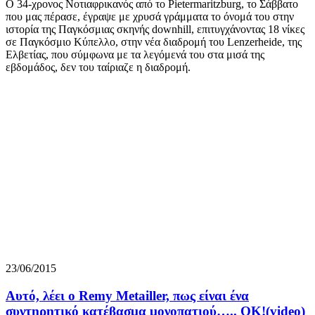
Ο 34-χρονος Νοτιαφρικανός από το Pietermaritzburg, το Σάββατο
που μας πέρασε, έγραψε με χρυσά γράμματα το όνομά του στην
ιστορία της Παγκόσμιας σκηνής downhill, επιτυγχάνοντας 18 νίκες
σε Παγκόσμιο Κύπελλο, στην νέα διαδρομή του Lenzerheide, της
Ελβετίας, που σύμφωνα με τα λεγόμενά του στα μισά της
εβδομάδος, δεν του ταίριαζε η διαδρομή.
23/06/2015
Αυτό, λέει ο Remy Metailler, πως είναι ένα
συντηρητικό κατέβασμα μονοπατιού….. ΟΚ!(video)