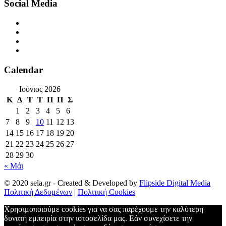
Social Media
Calendar
Ιούνιος 2026
Κ
Δ
Τ
Τ
Π
Π
Σ
1
2
3
4
5
6
7
8
9
10
11
12
13
14
15
16
17
18
19
20
21
22
23
24
25
26
27
28
29
30
« Μάι
© 2020 sela.gr - Created & Developed by
Flipside Digital Media
Πολιτική Δεδομένων
|
Πολιτική Cookies
Χρησιμοποιούμε cookies για να σας παρέχουμε την καλύτερη
δυνατή εμπειρία στην ιστοσελίδα μας. Εάν συνεχίσετε την