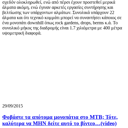
σχεδόν ολοκληρωθεί, ενώ από πέρσι έχουν προστεθεί μερικά
άλματα ακόμη, ενώ έγιναν αρκετές εργασίες συντήρησης και
βελτίωσης των υπάρχοντων αλμάτων. Συνολικά υπάρχουν 22
άλματα και ότι τεχνικό κομμάτι μπορεί να συναντήσει κάποιος σε
ένα μονοπάτι downhill όπως rock gardens, drops, berms κ.ά. Το
συνολικό μήκος της διαδρομής είναι 1.7 χιλιόμετρα με 400 μέτρα
υψομετρική διαφορά.
29/09/2015
Φοβάστε τα απότομα μονοπάτια στο ΜΤΒ; Τότε,
καλύτερα να ΜΗΝ δείτε αυτό το βίντεο…(video)