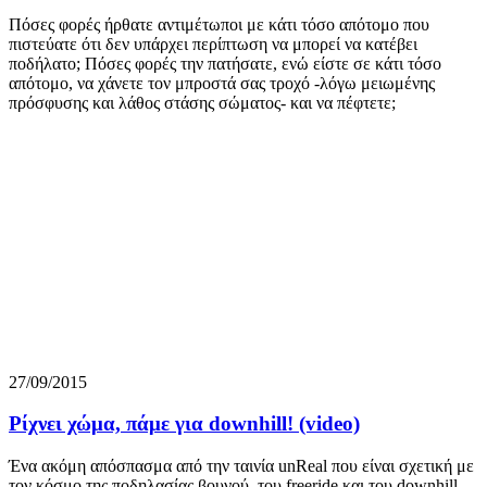
Πόσες φορές ήρθατε αντιμέτωποι με κάτι τόσο απότομο που
πιστεύατε ότι δεν υπάρχει περίπτωση να μπορεί να κατέβει
ποδήλατο; Πόσες φορές την πατήσατε, ενώ είστε σε κάτι τόσο
απότομο, να χάνετε τον μπροστά σας τροχό -λόγω μειωμένης
πρόσφυσης και λάθος στάσης σώματος- και να πέφτετε;
27/09/2015
Ρίχνει χώμα, πάμε για downhill! (video)
Ένα ακόμη απόσπασμα από την ταινία unReal που είναι σχετική με
τον κόσμο της ποδηλασίας βουνού, του freeride και του downhill