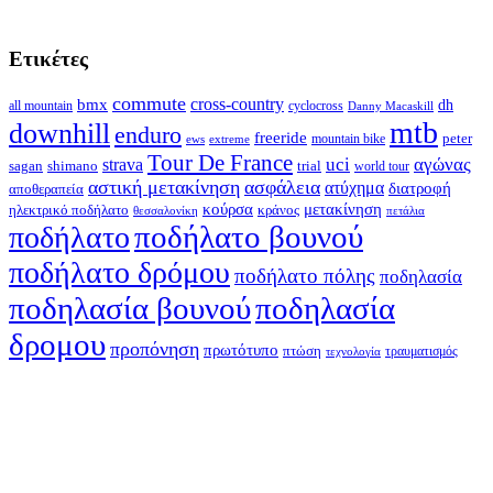
Ετικέτες
commute
cross-country
bmx
dh
all mountain
cyclocross
Danny Macaskill
mtb
downhill
enduro
freeride
peter
ews
extreme
mountain bike
Tour De France
strava
uci
αγώνας
shimano
trial
sagan
world tour
αστική μετακίνηση
ασφάλεια
ατύχημα
διατροφή
αποθεραπεία
κούρσα
μετακίνηση
ηλεκτρικό ποδήλατο
κράνος
θεσσαλονίκη
πετάλια
ποδήλατο βουνού
ποδήλατο
ποδήλατο δρόμου
ποδήλατο πόλης
ποδηλασία
ποδηλασία βουνού
ποδηλασία
δρομου
προπόνηση
πρωτότυπο
πτώση
τραυματισμός
τεχνολογία