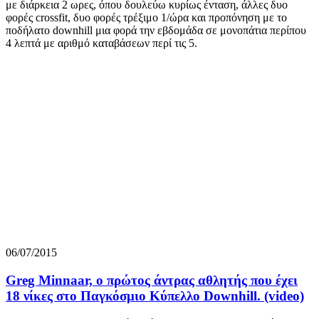
με διάρκεια 2 ωρες, όπου δουλεύω κυρίως ένταση, άλλες δυο
φορές crossfit, δυο φορές τρέξιμο 1/ώρα και προπόνηση με το
ποδήλατο downhill μια φορά την εβδομάδα σε μονοπάτια περίπου
4 λεπτά με αριθμό καταβάσεων περί τις 5.
06/07/2015
Greg Minnaar, ο πρώτος άντρας αθλητής που έχει
18 νίκες στο Παγκόσμιο Κύπελλο Downhill. (video)