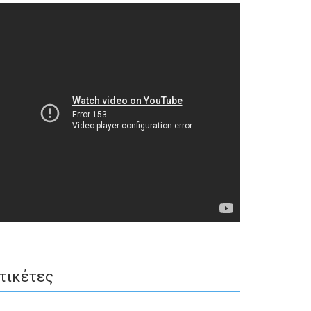
τικέτες