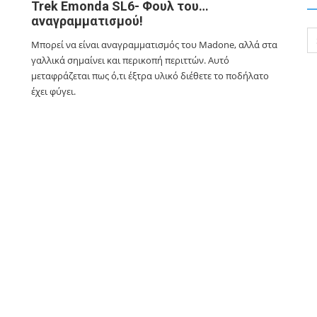
Trek Emonda SL6- Φουλ του…
αναγραμματισμού!
Se
Μπορεί να είναι αναγραμματισμός του Madone, αλλά στα
for
γαλλικά σημαίνει και περικοπή περιττών. Αυτό
μεταφράζεται πως ό,τι έξτρα υλικό διέθετε το ποδήλατο
έχει φύγει.