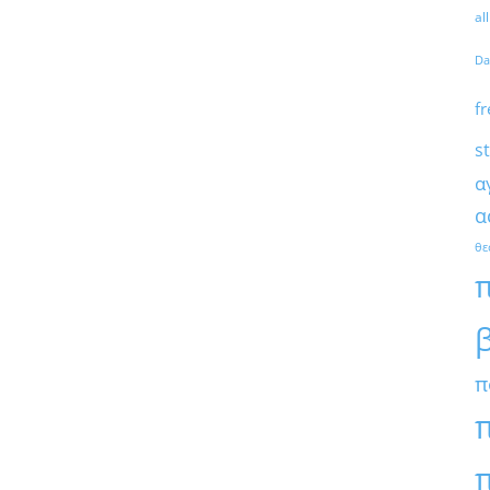
al
Da
fr
s
α
α
θε
π