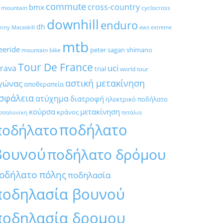
commute
cross-country
bmx
l mountain
cyclocross
downhill
enduro
dh
nny Macaskill
ews
extreme
mtb
eeride
peter sagan
shimano
mountain bike
Tour De France
trava
uci
trial
world tour
αστική μετακίνηση
γώνας
αποθεραπεία
σφάλεια
ατύχημα
διατροφή
ηλεκτρικό ποδήλατο
κούρσα
μετακίνηση
κράνος
σσαλονίκη
πετάλια
ποδήλατο
ποδήλατο
βουνού
ποδήλατο δρόμου
οδήλατο πόλης
ποδηλασία
ποδηλασία βουνού
ποδηλασία δρομου