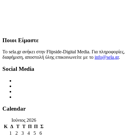
Ποιοι Είμαστε
Το sela.gr ανήκει στην Flipside-Digital Media. Για πληροφορίες,
διαφήμιση, αποστολή ύλης επικοινωνείτε με το
info@sela.gr
.
Social Media
Calendar
Ιούνιος 2026
Κ
Δ
Τ
Τ
Π
Π
Σ
1
2
3
4
5
6