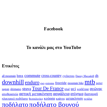
Facebook
To κανάλι μας στο YouTube
Ετικέτες
commute
cross-country
bmx
dh
all mountain
cyclocross
Danny Macaskill
mtb
downhill
enduro
freeride
peter
ews
extreme
mountain bike
Tour De France
strava
uci
αγώνας
shimano
trial
sagan
world tour
αστική μετακίνηση
ασφάλεια
ατύχημα
διατροφή
αποθεραπεία
κούρσα
μετακίνηση
ηλεκτρικό ποδήλατο
κράνος
θεσσαλονίκη
πετάλια
ποδήλατο βουνού
ποδήλατο