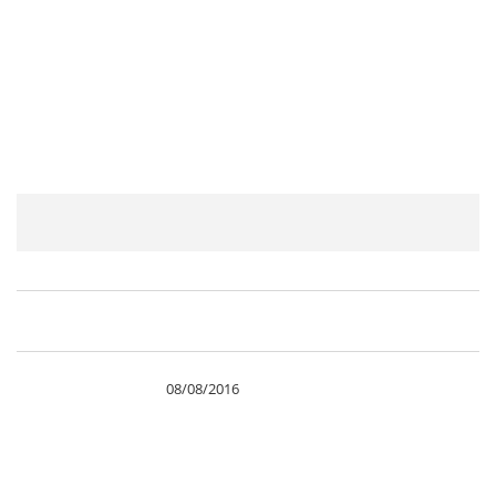
1
Search
MENU
for:
Ετικέτα:
mont sainte anne
08/08/2016
Ο Danny Hart κερδίζει ξανά!
Επική μάχη στο Mont Sainte Anne
εχτές.