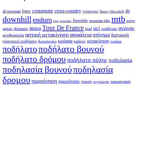
commute
cross-country
bmx
dh
all mountain
cyclocross
Danny Macaskill
mtb
downhill
enduro
freeride
peter
ews
extreme
mountain bike
Tour De France
strava
uci
αγώνας
shimano
trial
sagan
world tour
αστική μετακίνηση
ασφάλεια
ατύχημα
διατροφή
αποθεραπεία
κούρσα
μετακίνηση
ηλεκτρικό ποδήλατο
κράνος
θεσσαλονίκη
πετάλια
ποδήλατο βουνού
ποδήλατο
ποδήλατο δρόμου
ποδήλατο πόλης
ποδηλασία
ποδηλασία βουνού
ποδηλασία
δρομου
προπόνηση
πρωτότυπο
πτώση
τραυματισμός
τεχνολογία