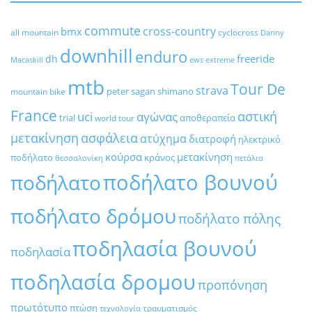
commute
cross-country
bmx
all mountain
cyclocross
Danny
downhill
enduro
freeride
dh
Macaskill
ews
extreme
mtb
Tour De
strava
peter sagan
shimano
mountain bike
France
αστική
uci
αγώνας
trial
αποθεραπεία
world tour
μετακίνηση
ασφάλεια
ατύχημα
διατροφή
ηλεκτρικό
κούρσα
μετακίνηση
ποδήλατο
κράνος
θεσσαλονίκη
πετάλια
ποδήλατο βουνού
ποδήλατο
ποδήλατο δρόμου
ποδήλατο πόλης
ποδηλασία βουνού
ποδηλασία
ποδηλασία δρομου
προπόνηση
πρωτότυπο
πτώση
τραυματισμός
τεχνολογία