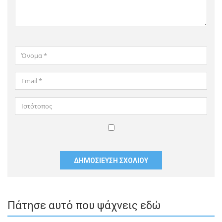
Όνομα
*
Email
*
Ιστότοπος
Αποθήκευσε
το
όνομά
μου,
email,
και
Πάτησε αυτό που ψάχνεις εδώ
τον
ιστότοπο