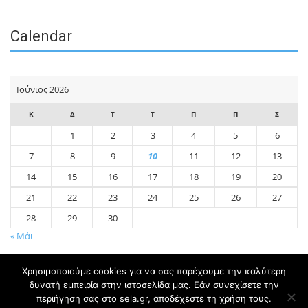
Calendar
Ιούνιος 2026
Κ
Δ
Τ
Τ
Π
Π
Σ
1
2
3
4
5
6
7
8
9
10
11
12
13
14
15
16
17
18
19
20
21
22
23
24
25
26
27
28
29
30
« Μάι
Χρησιμοποιούμε cookies για να σας παρέχουμε την καλύτερη
δυνατή εμπειρία στην ιστοσελίδα μας. Εάν συνεχίσετε την
περιήγηση σας στο sela.gr, αποδέχεστε τη χρήση τους.
© 2020 sela.gr - Created & Developed by
Flipside Digital Media