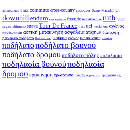
commute
cross-country
bmx
dh
all mountain
cyclocross
Danny Macaskill
mtb
downhill
enduro
freeride
peter
ews
extreme
mountain bike
Tour De France
strava
uci
αγώνας
shimano
trial
sagan
world tour
αστική μετακίνηση
ασφάλεια
ατύχημα
διατροφή
αποθεραπεία
κούρσα
μετακίνηση
ηλεκτρικό ποδήλατο
κράνος
θεσσαλονίκη
πετάλια
ποδήλατο βουνού
ποδήλατο
ποδήλατο δρόμου
ποδήλατο πόλης
ποδηλασία
ποδηλασία βουνού
ποδηλασία
δρομου
προπόνηση
πρωτότυπο
πτώση
τραυματισμός
τεχνολογία