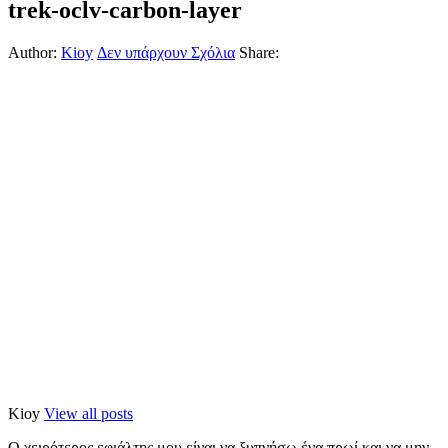
trek-oclv-carbon-layer
Author:
Kioy
Δεν υπάρχουν Σχόλια
Share:
Kioy
View all posts
Ο χειρότερος εφιάλτης μου είναι να ξυπνήσω ένα πρωί και να μην