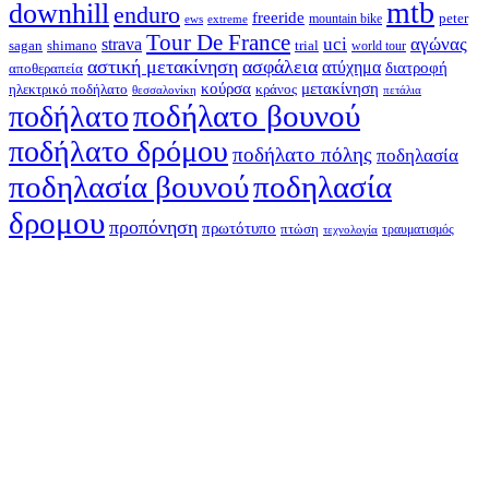
mtb
downhill
enduro
freeride
peter
ews
extreme
mountain bike
Tour De France
strava
uci
αγώνας
shimano
trial
sagan
world tour
αστική μετακίνηση
ασφάλεια
ατύχημα
διατροφή
αποθεραπεία
κούρσα
μετακίνηση
ηλεκτρικό ποδήλατο
κράνος
θεσσαλονίκη
πετάλια
ποδήλατο βουνού
ποδήλατο
ποδήλατο δρόμου
ποδήλατο πόλης
ποδηλασία
ποδηλασία βουνού
ποδηλασία
δρομου
προπόνηση
πρωτότυπο
πτώση
τραυματισμός
τεχνολογία