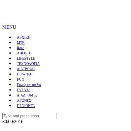
MENU
ΑΡΧΙΚΗ
MTB
Road
ΑΠΟΨΗ
LIFESTYLE
ΤΕΧΝΟΛΟΓΙΑ
ΔΙΑΤΡΟΦΗ
HOW TO
FUN
Γονείς και παιδιά
EVENTS
ΔΙΑΔΡΟΜΕΣ
ΑΓΩΝΕΣ
ΠΡΟΪΟΝΤΑ
Search
for:
30/09/2016