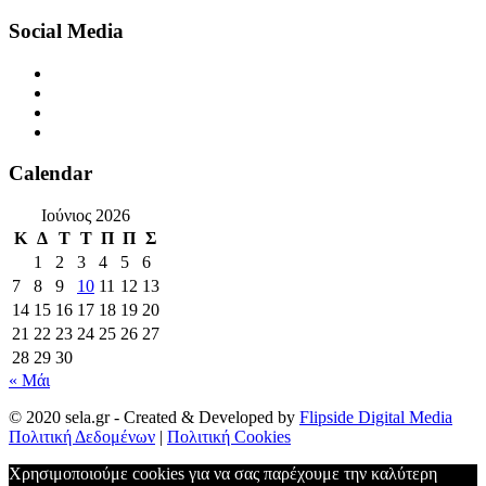
Social Media
Calendar
Ιούνιος 2026
Κ
Δ
Τ
Τ
Π
Π
Σ
1
2
3
4
5
6
7
8
9
10
11
12
13
14
15
16
17
18
19
20
21
22
23
24
25
26
27
28
29
30
« Μάι
© 2020 sela.gr - Created & Developed by
Flipside Digital Media
Πολιτική Δεδομένων
|
Πολιτική Cookies
Χρησιμοποιούμε cookies για να σας παρέχουμε την καλύτερη