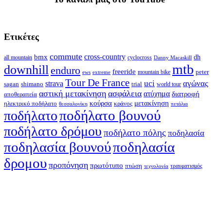
Ετικέτες
commute
cross-country
bmx
dh
all mountain
cyclocross
Danny Macaskill
mtb
downhill
enduro
freeride
peter
ews
extreme
mountain bike
Tour De France
strava
uci
αγώνας
shimano
trial
sagan
world tour
αστική μετακίνηση
ασφάλεια
ατύχημα
διατροφή
αποθεραπεία
κούρσα
μετακίνηση
ηλεκτρικό ποδήλατο
κράνος
θεσσαλονίκη
πετάλια
ποδήλατο βουνού
ποδήλατο
ποδήλατο δρόμου
ποδήλατο πόλης
ποδηλασία
ποδηλασία βουνού
ποδηλασία
δρομου
προπόνηση
πρωτότυπο
πτώση
τραυματισμός
τεχνολογία