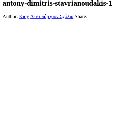
antony-dimitris-stavrianoudakis-1
Author:
Kioy
Δεν υπάρχουν Σχόλια
Share: