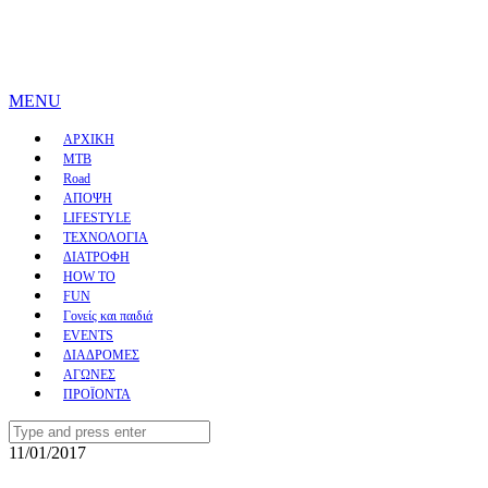
MENU
ΑΡΧΙΚΗ
MTB
Road
ΑΠΟΨΗ
LIFESTYLE
ΤΕΧΝΟΛΟΓΙΑ
ΔΙΑΤΡΟΦΗ
HOW TO
FUN
Γονείς και παιδιά
EVENTS
ΔΙΑΔΡΟΜΕΣ
ΑΓΩΝΕΣ
ΠΡΟΪΟΝΤΑ
Search
for:
11/01/2017