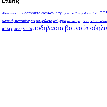
Ετικέτες
do
commute
cross-country
bmx
dh
all mountain
cyclocross
Danny Macaskill
αστική μετακίνηση
ασφάλεια
ατύχημα
διατροφή
ηλεκτρικό ποδήλατ
ποδηλασία βουνού
ποδηλα
πόλης
ποδηλασία