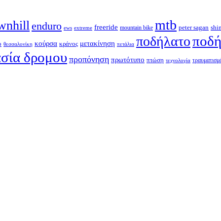
mtb
wnhill
enduro
freeride
shi
peter sagan
ews
extreme
mountain bike
ποδή
ποδήλατο
κούρσα
μετακίνηση
ο
κράνος
θεσσαλονίκη
πετάλια
σία δρομου
προπόνηση
πρωτότυπο
πτώση
τραυματισμ
τεχνολογία