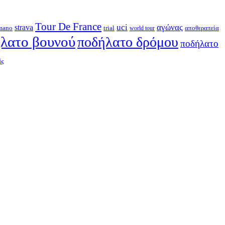
Tour De France
strava
uci
αγώνας
mano
trial
αποθεραπεία
world tour
λατο βουνού
ποδήλατο δρόμου
ποδήλατο
ός