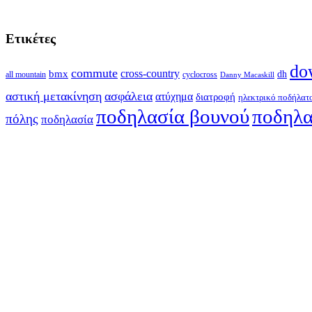
Ετικέτες
do
commute
cross-country
bmx
dh
all mountain
cyclocross
Danny Macaskill
αστική μετακίνηση
ασφάλεια
ατύχημα
διατροφή
ηλεκτρικό ποδήλατ
ποδηλασία βουνού
ποδηλα
πόλης
ποδηλασία