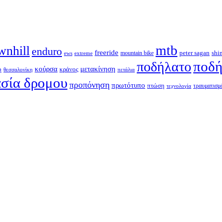
mtb
wnhill
enduro
freeride
shi
peter sagan
ews
extreme
mountain bike
ποδή
ποδήλατο
κούρσα
μετακίνηση
ο
κράνος
θεσσαλονίκη
πετάλια
σία δρομου
προπόνηση
πρωτότυπο
πτώση
τραυματισμ
τεχνολογία