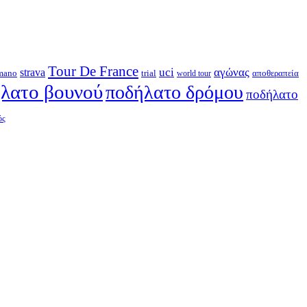
Tour De France
strava
uci
αγώνας
mano
trial
αποθεραπεία
world tour
λατο βουνού
ποδήλατο δρόμου
ποδήλατο
ός