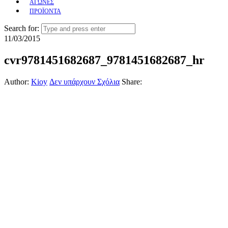
ΑΓΩΝΕΣ
ΠΡΟΪΟΝΤΑ
Search for:
11/03/2015
cvr9781451682687_9781451682687_hr
Author:
Kioy
Δεν υπάρχουν Σχόλια
Share: